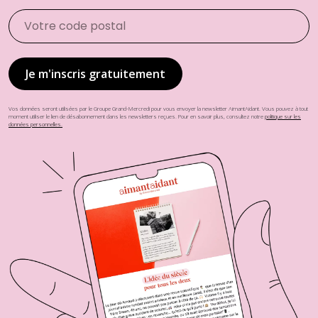
Vos données seront utilisées par le Groupe Grand-Mercredi pour vous envoyer la newsletter AimantAidant. Vous pouvez à tout
moment utiliser le lien de désabonnement dans les newsletters reçues. Pour en savoir plus, consultez notre
politique sur les
données personnelles.